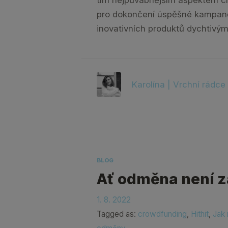
pro dokončení úspěšné kampaně
inovativních produktů dychtivý
Karolína | Vrchní rádce
BLOG
Ať odměna není za
1. 8. 2022
Tagged as:
crowdfunding
,
Hithit
,
Jak 