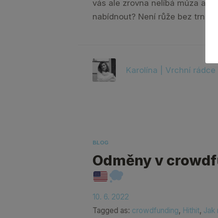
vás ale zrovna nelíbá múza a vy 
nabídnout? Není růže bez trní a
Karolína | Vrchní rádce
BLOG
Odměny v crowdf
10. 6. 2022
Tagged as:
crowdfunding
,
Hithit
,
Jak 