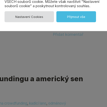
si nevíte rady s tím, co přesně lidem
VŠECH souborů cookie. Můžete však navštívit "Nastavení
souborů cookie" a poskytnout kontrolovaný souhlas.
 nebude hithitový…
Nastavení Cookies
Přijmout vše
Přidat komentář
undingu a americký sen
na crowdfunding
,
kadící lano
,
odměnový