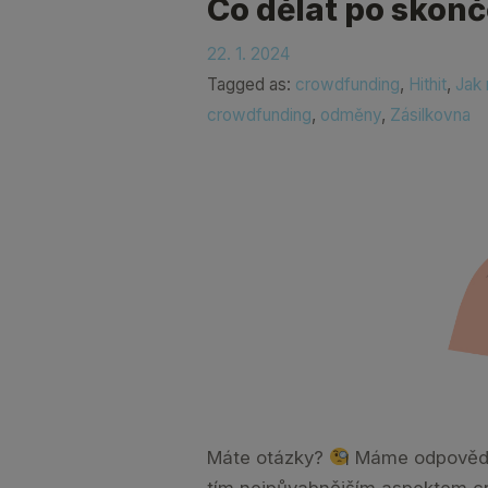
Co dělat po skonč
22. 1. 2024
Tagged as:
crowdfunding
,
Hithit
,
Jak 
crowdfunding
,
odměny
,
Zásilkovna
Máte otázky?
Máme odpověd
tím nejpůvabnějším aspektem c