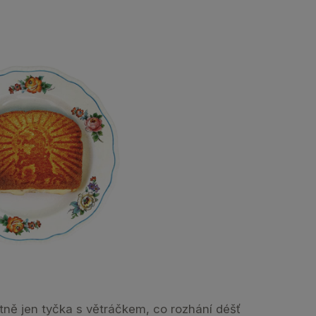
astně jen tyčka s větráčkem, co rozhání déšť