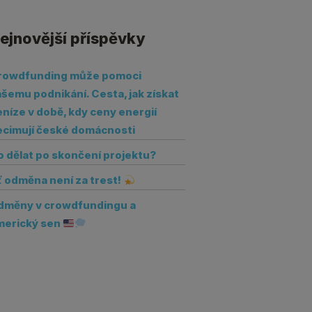
ejnovější příspěvky
rowdfunding může pomoci
šemu podnikání. Cesta, jak získat
níze v době, kdy ceny energií
ecimují české domácnosti
o dělat po skončení projektu?
ť odměna není za trest!
dměny v crowdfundingu a
merický sen