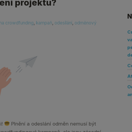
ení projektu?
N
na crowdfunding
,
kampaň
,
odesílání
,
odměnový
C
va
pe
d
C
A
O
a
i!
Plnění a odeslání odměn nemusí být
rowdfundingové kampaně, ale jsou zásadní