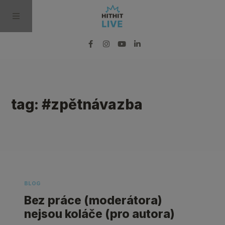
BLOG
tag: #zpětnávazba
PODCAST
VIDEO
PRO MÉDIA
BLOG
Bez práce (moderátora)
nejsou koláče (pro autora)