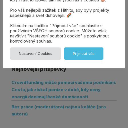
Aby Hithit fungoval, jak má (souhlas s cookies
)
Karolína | Vrchní rádce
Přidat komentář
Pro váš nejlepší zážitek z Hithitu, aby byly projekty
úspěšnější a svět duhovější.
Kliknutím na tlačítko "Přijmout vše" souhlasíte s
používáním VŠECH souborů cookie. Můžete však
navštívit "Nastavení souborů cookie" a poskytnout
kontrolovaný souhlas.
Nastavení Cookies
Přijmout vše
Nejnovější příspěvky
Crowdfunding může pomoci vašemu podnikání.
Cesta, jak získat peníze v době, kdy ceny
energií decimují české domácnosti
Bez práce (moderátora) nejsou koláče (pro
autora)