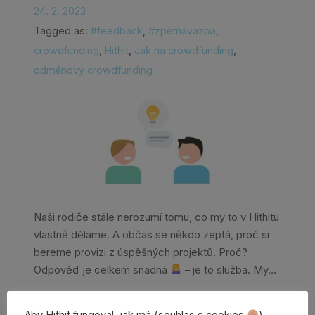
24. 2. 2023
Tagged as:
#feedback
,
#zpětnávazba
,
crowdfunding
,
Hithit
,
Jak na crowdfunding
,
odměnový crowdfunding
Naši rodiče stále nerozumí tomu, co my to v Hithitu
vlastně děláme. A občas se někdo zeptá, proč si
bereme provizi z úspěšných projektů. Proč?
Odpověď je celkem snadná
– je to služba. My…