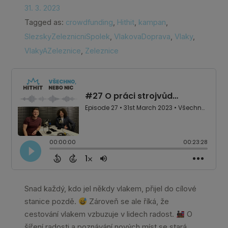
31. 3. 2023
Tagged as:
crowdfunding
,
Hithit
,
kampan
,
SlezskyZeleznicniSpolek
,
VlakovaDoprava
,
Vlaky
,
VlakyAZeleznice
,
Zeleznice
Snad každý, kdo jel někdy vlakem, přijel do cílové
stanice pozdě.
Zároveň se ale říká, že
cestování vlakem vzbuzuje v lidech radost.
O
šíření radosti a poznávání nových míst se stará