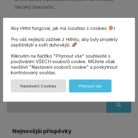
Slezský železniční...
Aby Hithit fungoval, jak má (souhlas s cookies
)
Celý článek →
Pro váš nejlepší zážitek z Hithitu, aby byly projekty
úspěšnější a svět duhovější.
Kliknutím na tlačítko "Přijmout vše" souhlasíte s
Přidat
Denisa | Věrozvěst
používáním VŠECH souborů cookie. Můžete však
navštívit "Nastavení souborů cookie" a poskytnout
Hithitu
komentář
kontrolovaný souhlas.
Nastavení Cookies
Přijmout vše
Nejnovější příspěvky