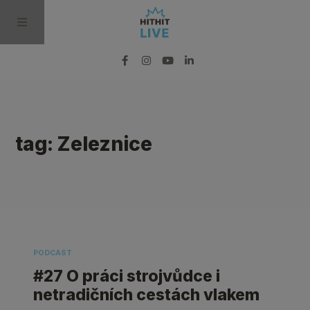
BLOG
tag: Zeleznice
PODCAST
VIDEO
PRO MÉDIA
PODCAST
#27 O práci strojvůdce i
netradičních cestách vlakem