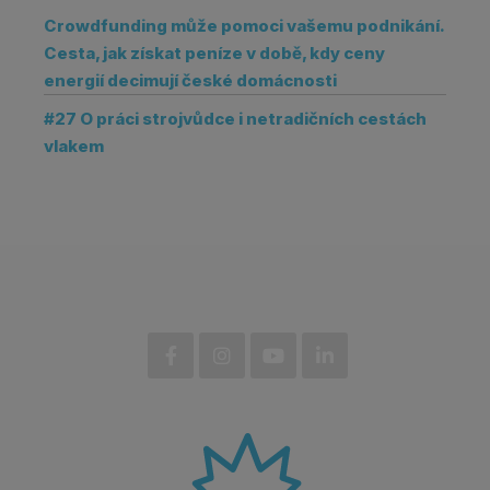
Crowdfunding může pomoci vašemu podnikání.
Cesta, jak získat peníze v době, kdy ceny
energií decimují české domácnosti
#27 O práci strojvůdce i netradičních cestách
vlakem