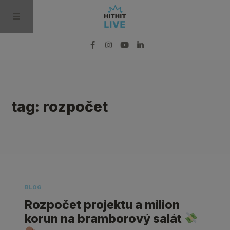
BLOG
tag: rozpočet
PODCAST
VIDEO
PRO MÉDIA
BLOG
Rozpočet projektu a milion
korun na bramborový salát