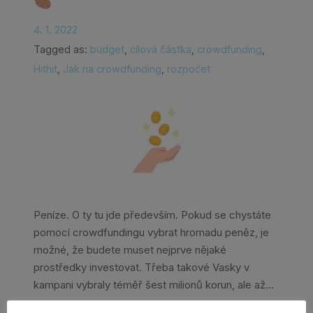
4. 1. 2022
Tagged as:
budget
,
cílová částka
,
crowdfunding
,
Hithit
,
Jak na crowdfunding
,
rozpočet
Peníze. O ty tu jde především. Pokud se chystáte
pomocí crowdfundingu vybrat hromadu peněz, je
možné, že budete muset nejprve nějaké
prostředky investovat. Třeba takové Vasky v
kampani vybraly téměř šest milionů korun, ale až…