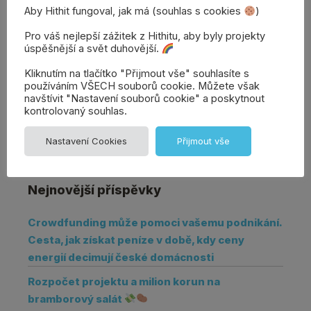
Aby Hithit fungoval, jak má (souhlas s cookies
)
Přidat
Dana | Vrchní strážce
Pro váš nejlepší zážitek z Hithitu, aby byly projekty
projektů
komentář
úspěšnější a svět duhovější.
Kliknutím na tlačítko "Přijmout vše" souhlasíte s
používáním VŠECH souborů cookie. Můžete však
navštívit "Nastavení souborů cookie" a poskytnout
kontrolovaný souhlas.
Nastavení Cookies
Přijmout vše
Nejnovější příspěvky
Crowdfunding může pomoci vašemu podnikání.
Cesta, jak získat peníze v době, kdy ceny
energií decimují české domácnosti
Rozpočet projektu a milion korun na
bramborový salát