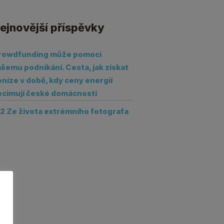
ejnovější příspěvky
rowdfunding může pomoci
šemu podnikání. Cesta, jak získat
níze v době, kdy ceny energií
ecimují české domácnosti
12 Ze života extrémního fotografa