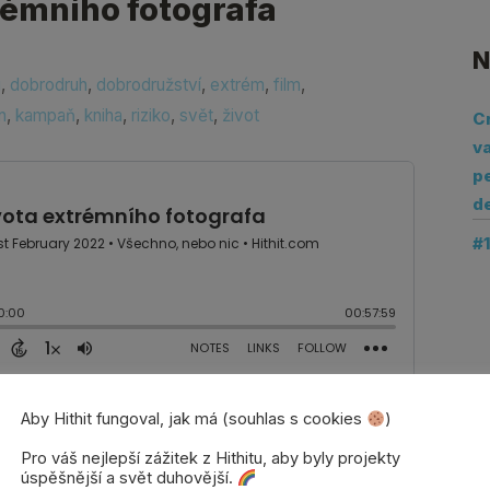
rémního fotografa
N
g
,
dobrodruh
,
dobrodružství
,
extrém
,
film
,
n
,
kampaň
,
kniha
,
riziko
,
svět
,
život
C
va
pe
d
#
Aby Hithit fungoval, jak má (souhlas s cookies
)
tu zvuku v tomto díle.* Vítejte v Petrově
írodovědec, extrémní fotograf, kameraman,
Pro váš nejlepší zážitek z Hithitu, aby byly projekty
úspěšnější a svět duhovější.
odruh, popularizátor přírodních věd. Vše,