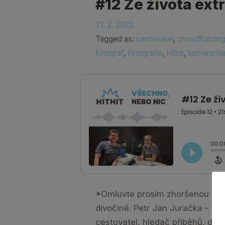
#12 Ze života ext
21. 2. 2022
Tagged as:
cestovatel
,
crowdfundin
fotograf
,
fotografie
,
Hithit
,
kamerama
*Omluvte prosím zhoršenou kvali
divočině. Petr Jan Juračka – př
cestovatel, hledač příběhů, dobr