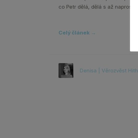
co Petr dělá, dělá s až naprosto.
Celý článek →
Denisa | Věrozvěst Hith