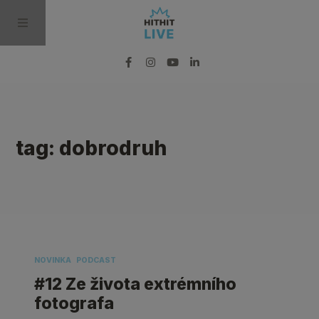
BLOG
tag: dobrodruh
PODCAST
VIDEO
PRO MÉDIA
NOVINKA
PODCAST
#12 Ze života extrémního
fotografa