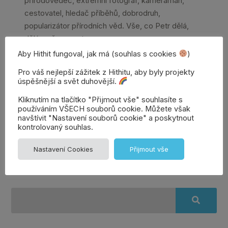
přírodovědec, extrémní fotograf, kameraman,
cestovatel, hledač příběhů, dobrodruh,
popularizátor přírodních věd. Vše, co Petr dělá,
dělá s až naprosto...
Aby Hithit fungoval, jak má (souhlas s cookies
)
Pro váš nejlepší zážitek z Hithitu, aby byly projekty
Celý článek →
úspěšnější a svět duhovější.
Kliknutím na tlačítko "Přijmout vše" souhlasíte s
používáním VŠECH souborů cookie. Můžete však
navštívit "Nastavení souborů cookie" a poskytnout
Přidat
Denisa | Věrozvěst
kontrolovaný souhlas.
Hithitu
komentář
Nastavení Cookies
Přijmout vše