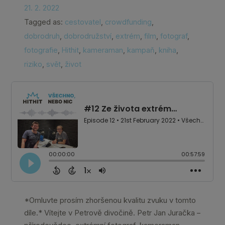
21. 2. 2022
Tagged as:
cestovatel
,
crowdfunding
,
dobrodruh
,
dobrodružství
,
extrém
,
film
,
fotograf
,
fotografie
,
Hithit
,
kameraman
,
kampaň
,
kniha
,
riziko
,
svět
,
život
*Omluvte prosím zhoršenou kvalitu zvuku v tomto
díle.* Vítejte v Petrově divočině. Petr Jan Juračka –