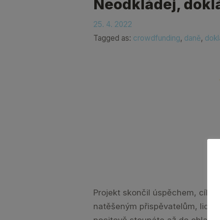
Neodkládej, dokl
25. 4. 2022
Tagged as:
crowdfunding
,
daně
,
dokl
Projekt skončil úspěchem, cílov
natěšeným přispěvatelům, lidi vás
pocitově stoupáte až do oblak