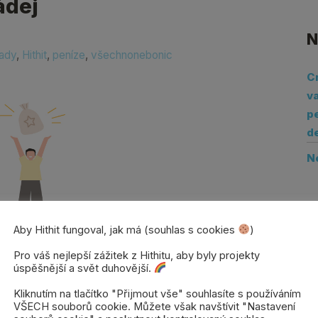
ádej
N
ady
,
Hithit
,
peníze
,
všechnonebonic
C
va
pe
d
N
Aby Hithit fungoval, jak má (souhlas s cookies
)
Pro váš nejlepší zážitek z Hithitu, aby byly projekty
úspěšnější a svět duhovější.
á částka se na vás směje, odměny frčí k
Kliknutím na tlačítko "Přijmout vše" souhlasíte s používáním
 plácají po zádech, že jste to zvládli,
VŠECH souborů cookie. Můžete však navštívit "Nastavení
… A najednou BUM!
Tvrdý…