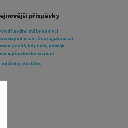
ejnovější příspěvky
rowdfunding může pomoci
šemu podnikání. Cesta, jak získat
níze v době, kdy ceny energií
ecimují české domácnosti
eodkládej, dokládej