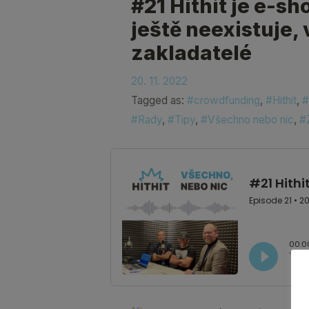
#21 Hithit je e-sh
ještě neexistuje, 
zakladatelé
20. 11. 2022
Tagged as:
#crowdfunding
,
#Hithit
,
#
#Rady
,
#Tipy
,
#Všechno nebo nic
,
#