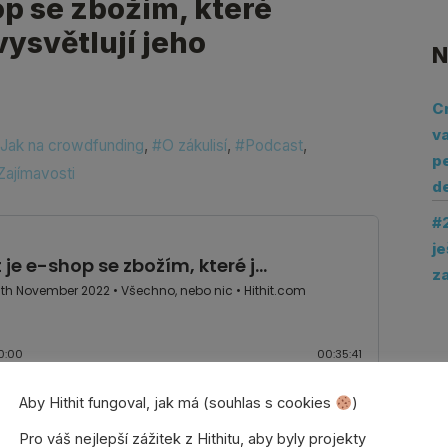
op se zbožím, které
vysvětlují jeho
N
C
va
Jak na crowdfunding
,
#O zákulisí
,
#Podcast
,
pe
Zajímavosti
d
#2
je
z
Aby Hithit fungoval, jak má (souhlas s cookies
)
Pro váš nejlepší zážitek z Hithitu, aby byly projekty