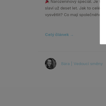
Narozeninový speciál. Je to 
slaví už deset let. Jak to celé z
vysvětlit? Co mají společného ús
Celý článek →
Bára | Vedoucí směny