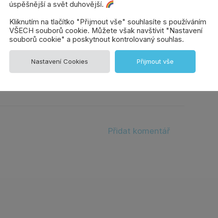
neuvěřitelné, ale crowdfunding v Česku
úspěšnější a svět duhovější.
ačalo? Co bylo třeba lidem i médiím
Kliknutím na tlačítko "Přijmout vše" souhlasíte s používáním
pěšné projekty? Na to vám odpoví ti,...
VŠECH souborů cookie. Můžete však navštívit "Nastavení
souborů cookie" a poskytnout kontrolovaný souhlas.
Nastavení Cookies
Přijmout vše
Přidat komentář