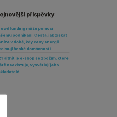
ejnovější příspěvky
rowdfunding může pomoci
šemu podnikání. Cesta, jak získat
níze v době, kdy ceny energií
ecimují české domácnosti
1 Hithit je e-shop se zbožím, které
ště neexistuje, vysvětlují jeho
akladatelé