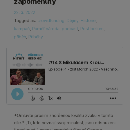
zapomenuty
22. 3. 2022
Tagged as:
crowdfunding
,
Dějiny
,
Historie
,
kampaň
,
Paměť národa
,
podcast
,
Post bellum
,
příběh
,
Příběhy
*Omluvte prosím zhoršenou kvalitu zvuku v tomto
díle.* „Ti, kdo neznají svoji minulost, jsou odsouzeni