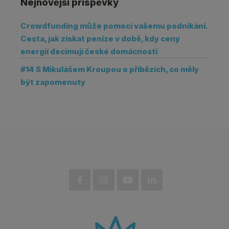
Nejnovější příspěvky
Crowdfunding může pomoci vašemu podnikání.
Cesta, jak získat peníze v době, kdy ceny
energií decimují české domácnosti
#14 S Mikulášem Kroupou o příbězích, co měly
být zapomenuty