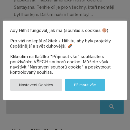
ji opakovat,“ napsal americký filosof George
Santayana. Tenhle díl je pro všechny, kteří nechtějí
být lhostejní. Dalším naším hostem byl...
Aby Hithit fungoval, jak má (souhlas s cookies
)
Celý článek →
Pro váš nejlepší zážitek z Hithitu, aby byly projekty
úspěšnější a svět duhovější.
Kliknutím na tlačítko "Přijmout vše" souhlasíte s
používáním VŠECH souborů cookie. Můžete však
Přidat
Denisa | Věrozvěst
navštívit "Nastavení souborů cookie" a poskytnout
Hithitu
komentář
kontrolovaný souhlas.
Nastavení Cookies
Přijmout vše