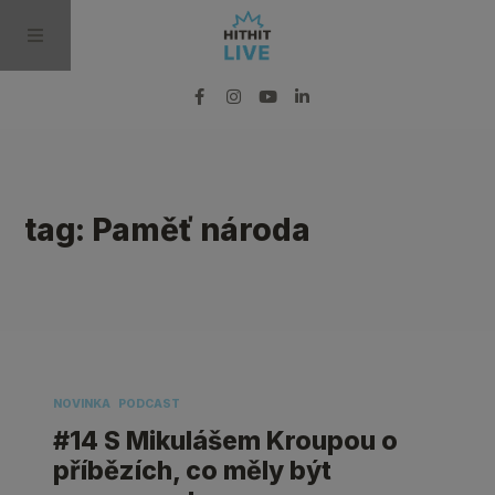
BLOG
tag: Paměť národa
PODCAST
VIDEO
PRO MÉDIA
NOVINKA
PODCAST
#14 S Mikulášem Kroupou o
příbězích, co měly být