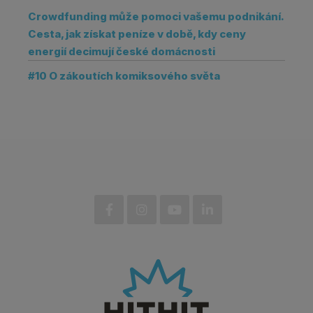
Crowdfunding může pomoci vašemu podnikání.
Cesta, jak získat peníze v době, kdy ceny
energií decimují české domácnosti
#10 O zákoutích komiksového světa