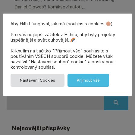
Daniel Clowes? Komiksoví autoři,...
Aby Hithit fungoval, jak má (souhlas s cookies
)
Celý článek →
Pro váš nejlepší zážitek z Hithitu, aby byly projekty
úspěšnější a svět duhovější.
Kliknutím na tlačítko "Přijmout vše" souhlasíte s
používáním VŠECH souborů cookie. Můžete však
Přidat
Denisa | Věrozvěst
navštívit "Nastavení souborů cookie" a poskytnout
Hithitu
komentář
kontrolovaný souhlas.
Nastavení Cookies
Přijmout vše
Nejnovější příspěvky