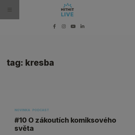
BLOG
tag: kresba
PODCAST
VIDEO
PRO MÉDIA
NOVINKA
PODCAST
#10 O zákoutích komiksového
světa