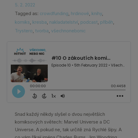
5. 2. 2022
Tagged as:
crowdfunding
,
hrdinové
,
knihy
,
komiks
,
kresba
,
nakladatelství
,
podcast
,
příběh
,
Trystero
,
tvorba
,
všechnonebonic
Snad každý někdy slyšel o dvou největších
komiksových světech: Marvel Universe a DC
Universe. A pokud ne, tak určitě zná Rychlé šípy. A
co vám říkají jména Charles Burns, Jim Woodring,