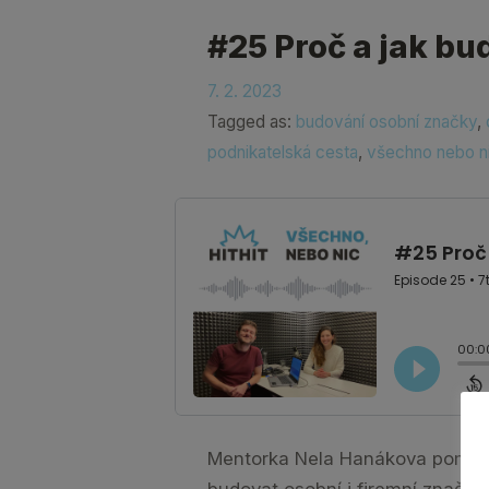
#25 Proč a jak b
7. 2. 2023
Tagged as:
budování osobní značky
,
podnikatelská cesta
,
všechno nebo n
Mentorka Nela Hanákova pomáhá
budovat osobní i firemní značku a