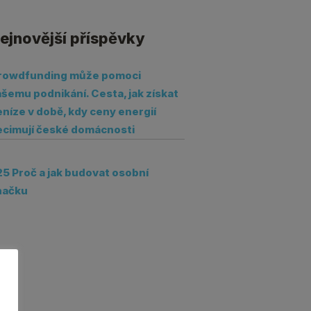
ejnovější příspěvky
rowdfunding může pomoci
šemu podnikání. Cesta, jak získat
níze v době, kdy ceny energií
ecimují české domácnosti
25 Proč a jak budovat osobní
načku