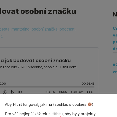
udovat osobní značku
N
C
cesta
,
mentoring
,
osobní značka
,
podcast
,
va
ic
pe
d
#
z
Aby Hithit fungoval, jak má (souhlas s cookies
)
 lidem posouvat jejich podnikáním,
Pro váš nejlepší zážitek z Hithitu, aby byly projekty
 růst. Budoucnost vidí v udržitelnosti, i