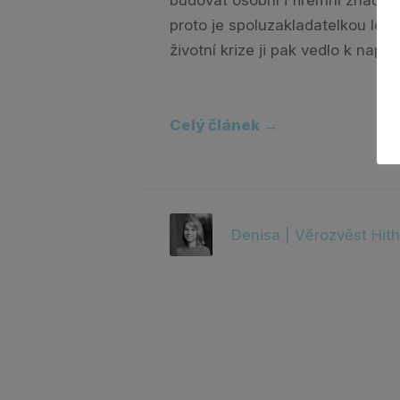
proto je spoluzakladatelkou loká
životní krize ji pak vedlo k napsán
Celý článek →
Denisa | Věrozvěst Hith