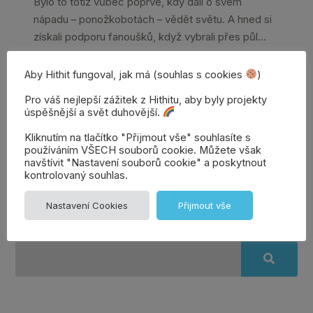
Bylo to totiž vůbec poprvé, kdy dali o svém
nápadu – ponožkobotách – vědět světu. A hned si
získali podporu fanoušků, když vybrali přes půl...
Aby Hithit fungoval, jak má (souhlas s cookies
)
Celý článek →
Pro váš nejlepší zážitek z Hithitu, aby byly projekty
úspěšnější a svět duhovější.
Kliknutím na tlačítko "Přijmout vše" souhlasíte s
používáním VŠECH souborů cookie. Můžete však
Přidat
Denisa | Věrozvěst
navštívit "Nastavení souborů cookie" a poskytnout
Hithitu
kontrolovaný souhlas.
komentář
Nastavení Cookies
Přijmout vše