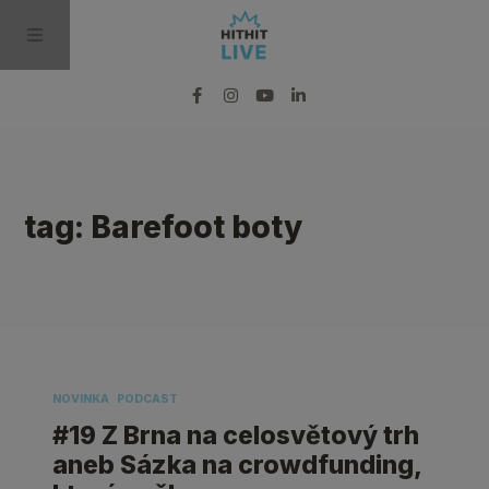
BLOG
tag: Barefoot boty
PODCAST
VIDEO
PRO MÉDIA
NOVINKA
PODCAST
#19 Z Brna na celosvětový trh
aneb Sázka na crowdfunding,