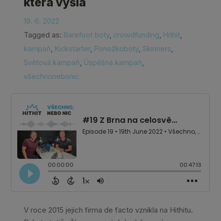
která vyšla
19. 6. 2022
Tagged as:
Barefoot boty
,
crowdfunding
,
Hithit
,
kampaň
,
Kickstarter
,
Ponožkoboty
,
Skinners
,
Světová kampaň
,
Úspěšná kampaň
,
všechnonebonic
V roce 2015 jejich firma de facto vznikla na Hithitu.