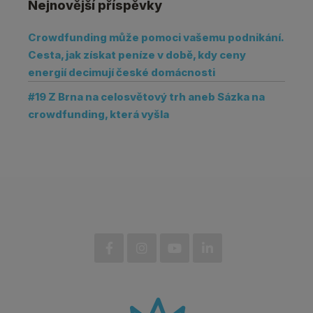
Nejnovější příspěvky
Crowdfunding může pomoci vašemu podnikání.
Cesta, jak získat peníze v době, kdy ceny
energií decimují české domácnosti
#19 Z Brna na celosvětový trh aneb Sázka na
crowdfunding, která vyšla