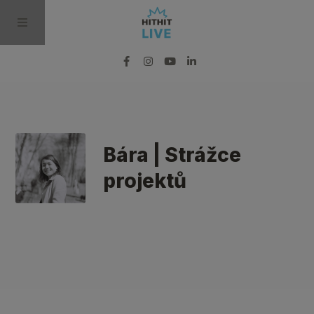
BLOG
PODCAST
Bára | Strážce
projektů
VIDEO
PRO MÉDIA