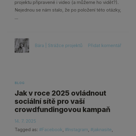
projektu připravené i video (a můžeme ho vidět?).
Nejednou se nám stalo, že po položení této otázky,
…
Bára | Strážce projektů
Přidat komentář
BLOG
Jak v roce 2025 ovládnout
sociální sítě pro vaší
crowdfundingovou kampaň
14. 7. 2025
Tagged as:
#Facebook
,
#Instagram
,
#jaknasite
,