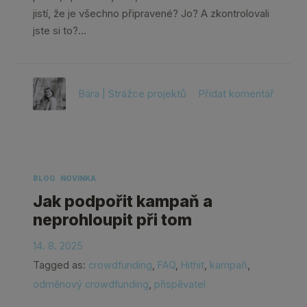
jistí, že je všechno připravené? Jo? A zkontrolovali
jste si to?…
Bára | Strážce projektů
Přidat komentář
BLOG
NOVINKA
Jak podpořit kampaň a
neprohloupit při tom
14. 8. 2025
Tagged as:
crowdfunding
,
FAQ
,
Hithit
,
kampaň
,
odměnový crowdfunding
,
přispěvatel