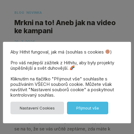
BLOG
NOVINKA
Mrkni na to! Aneb jak na video
ke kampani
31. 7. 2025
Tagged as:
crowdfunding
,
Hithit
,
Jak na
Aby Hithit fungoval, jak má (souhlas s cookies
)
crowdfunding
Pro váš nejlepší zážitek z Hithitu, aby byly projekty
úspěšnější a svět duhovější.
Kliknutím na tlačítko "Přijmout vše" souhlasíte s
používáním VŠECH souborů cookie. Můžete však
navštívit "Nastavení souborů cookie" a poskytnout
kontrolovaný souhlas.
Nastavení Cookies
Přijmout vše
Pokud plánujete mít kampaň na Hithitu, připravte
se na to, že se vás určitě zeptáme, zda máte k