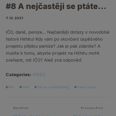
#8 A nejčastěji se ptáte…
7. 12. 2021
IČO, daně, peníze… Nejčastější dotazy v novodobé
historii Hithitu! Kdy vám po skončení úspěšného
projektu přijdou peníze? Jak je pak zdaníte? A
musíte k tomu, abyste projekt na Hithitu mohli
zveřejnit, mít IČO? Aleš zná odpověď.
Categories:
VIDEO
#
FAQ
#
Hithit
#
Jak na crowdfunding
#
Video návod
Next Post
Previous Post