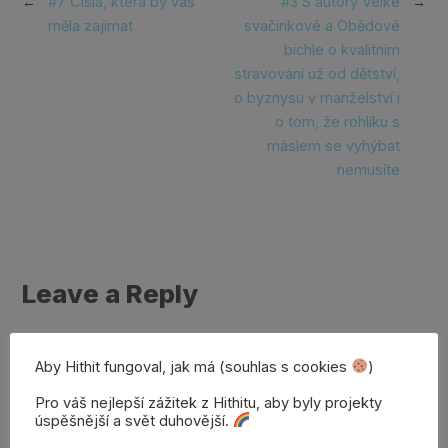
←
#7 Čísla, která by vás
#3 S autory Velké
→
měla zajímat
svačinkové a Obědové
bichle o kvalitním
stravování už od dětství,
o byznysu v manželství i
o tom, že rohlíku s
máslem se vyhýbat
nemusíte
Leave a Reply
Your email address will not be published. Required
Aby Hithit fungoval, jak má (souhlas s cookies
)
fields are marked
*
Pro váš nejlepší zážitek z Hithitu, aby byly projekty
úspěšnější a svět duhovější.
Comment